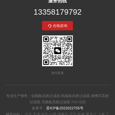
服务热线
13358179792
在线咨询
微信客服
专业生产销售：铝隔板高效过滤器,纸隔板高效过滤器,液槽式高效
过滤器,无隔板高效过滤器
XML地图
备案号：
苏ICP备2022022705号
城市分站：
北京
天津
河北
山西
内蒙古
辽宁
吉林
黑龙江
上海
江