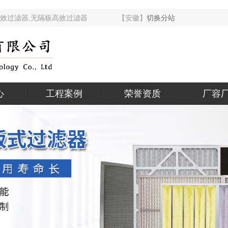
槽式高效过滤器,无隔板高效过滤器 【安徽】
切换分站
心
工程案例
荣誉资质
厂容