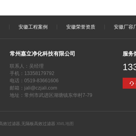
安徽工程案例
安徽荣誉资质
安徽厂容
常州嘉立净化科技有限公司
服务
13
联系人：吴经理
手机：13358179792
电话：0519-83661606
邮箱：jali@czjali.com
地址：常州市武进区湖塘镇东华村7-79
高效过滤器,无隔板高效过滤器
XML地图